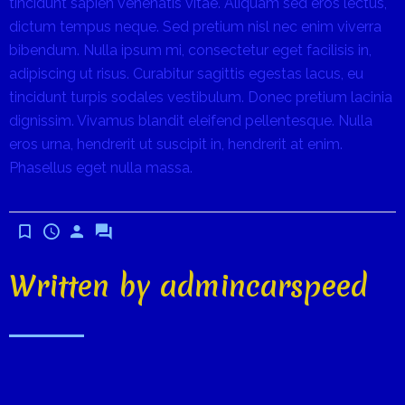
tincidunt sapien venenatis vitae. Aliquam sed eros lectus,
dictum tempus neque. Sed pretium nisl nec enim viverra
bibendum. Nulla ipsum mi, consectetur eget facilisis in,
adipiscing ut risus. Curabitur sagittis egestas lacus, eu
tincidunt turpis sodales vestibulum. Donec pretium lacinia
dignissim. Vivamus blandit eleifend pellentesque. Nulla
eros urna, hendrerit ut suscipit in, hendrerit at enim.
Phasellus eget nulla massa.
Written by
admincarspeed